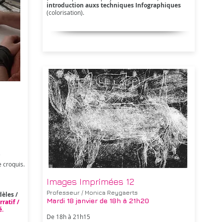
introduction auxs techniques Infographiques
(colorisation).
e croquis.
Images Imprimées 12
Professeur / Monica Reygaerts
dèles /
Mardi 18 janvier
de 18h à 21h20
ratif /
é.
De 18h à 21h15