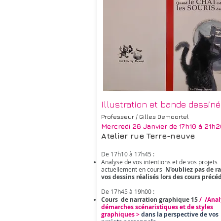
Illustration et bande dessin
Professeur / Gilles Demoortel
Mercredi 26 Janvier
de 17h10 à 21h2
Atelier rue Terre-neuve
De 17h10 à 17h45 :
Analyse de vos intentions et de vos projets
actuellement en cours
N'oubliez pas de 
vos dessins réalisés lors des cours précéd
De 17h45 à 19h00 :
Cours de narration graphique 15
/
/Anal
démarches scénaristiques et de styles
graphiques >
dans la perspective de vos