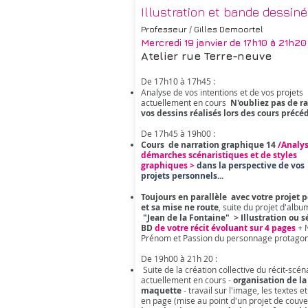
Illustration et bande dessin
Professeur / Gilles Demoortel
Mercredi 19 janvier
de 17h10 à 21h20
Atelier rue Terre-neuve
De 17h10 à 17h45 :
Analyse de vos intentions et de vos projets
actuellement en cours
N'oubliez pas de 
vos dessins réalisés lors des cours précéd
De 17h45 à 19h00 :
Cours de narration graphique 14
/Analy
démarches scénaristiques et de styles
graphiques >
dans la perspective de vos
projets
personnels...
Toujours en parallèle avec votre projet 
et sa mise ne route
, suite du projet d'album
"Jean de la Fontaine" > Illustration ou 
BD
de votre récit évoluant sur 4 pages
+ 
Prénom et Passion du personnage protagon
De 19h00 à 21h 20 :
Suite de la création collective du récit-scén
actuellement en cours -
organisation de la
maquette
- travail sur l'image, les textes e
en page (mise au point d'un projet de couve