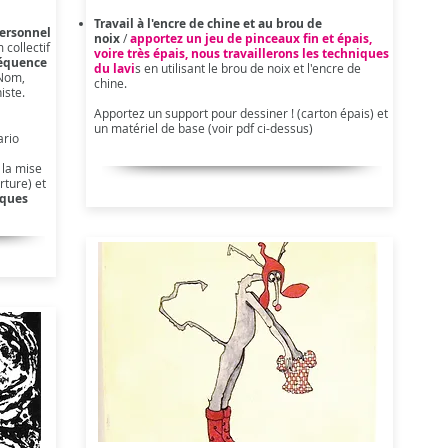
Travail à l'encre de chine et au brou de
personnel
noix
/
apportez un jeu de pinceaux fin et épais,
 collectif
voire très épais, nous travaillerons les techniques
séquence
du lavi
s en utilisant le brou de noix et l'encre de
Nom,
chine.
iste.
Apportez un support pour dessiner ! (carton épais) et
un matériel de base (voir pdf ci-dessus)
ario
t la mise
rture) et
iques