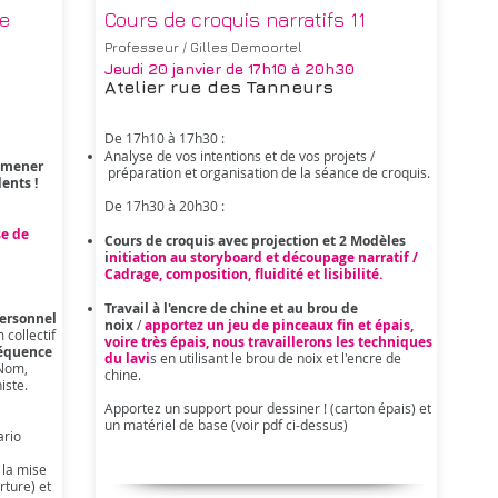
ée
Cours de croquis narratifs 11
Professeur / Gilles Demoortel
Jeudi 20 janvier
de 17h10 à 20h30
Atelier rue des Tanneurs
De 17h10 à 17h30 : ​
Analyse de vos intentions et de vos projets /
ramener
préparation et organisation de la séance de croquis.
ents !
De 17h30 à 20h30 :
se de
Cours de croquis avec projection et 2 M
odèles
i
nitiation au storyboard et découpage narratif /
Cadrage, composition, fluidité et lisibilité.
Travail à l'encre de chine et au brou de
personnel
noix
/
apportez un jeu de pinceaux fin et épais,
 collectif
voire très épais, nous travaillerons les techniques
séquence
du lavi
s en utilisant le brou de noix et l'encre de
Nom,
chine.
iste.
Apportez un support pour dessiner ! (carton épais) et
un matériel de base (voir pdf ci-dessus)
ario
t la mise
rture) et