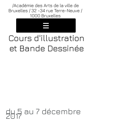
/Académie des Arts de la ville de
Bruxelles /
32 -34 rue Terre-Neuve /
1000 Bruxelles
Cours d'illustration
et Bande Dessinée
/
Programme des
cours de l'atelier
d'illustration et
bande dessinée
du 5 au 7
décembre
2017