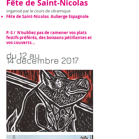
​Fête de Saint-Nicolas
organisé par le cours de céramique
Fête de Saint-Nicolas Auberge Espagnole
P.-S / N'oubliez pas de ramener vos plats
festifs préférés, des boissons pétillantes et
vos couverts...
du 12 au
14
décembre 2017