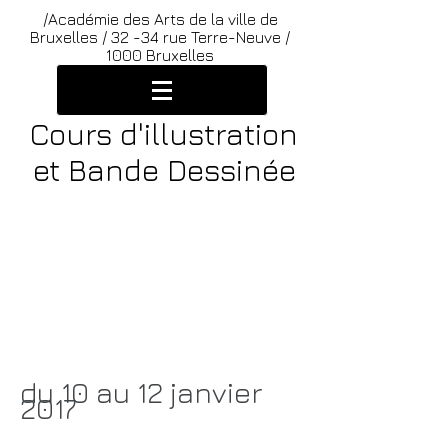
/Académie des Arts de la ville de
Bruxelles /
32 -34 rue Terre-Neuve /
1000 Bruxelles
Cours d'illustration
et Bande Dessinée
/
Programme des
cours de l'atelier
d'illustration et
bande dessinée
du 10 au 12
janvier
2017