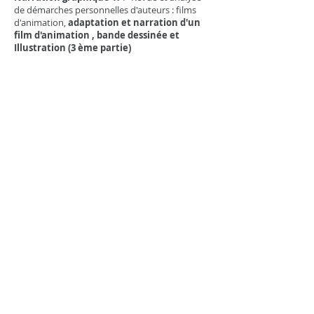
de démarches personnelles d'auteurs : films
d'animation,
adaptation et narration d'un
film d'animation , bande dessinée et
Illustration (3 ème partie)
Finalisation des illustrations et du travail
sur la couverture du projet
collectif
"Veni,
verdi, porci"
initiation aux notions d'infographie adaptées à
l'illustration , la bande dessinée et au film
d'animation
(présentation du logiciel flash-
2ème partie).
du 31 janvier au
2
février 2017