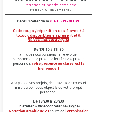
Illustration et bande dessinée
Professeur / Gilles Demoortel
Dans l'Atelier de la
rue TERRE-NEUVE
Code rouge / répartition des élèves / 4
locaux disponibles en
présentiel
&
vidéoconférence (skype)
De 17h10 à 18h30
afin que nous puissions faire évoluer
correctement le projet collectif et vos projets
personnels
votre présence en classe est la
bienvenue !
Analyse de vos projets, des travaux en cours et
mise au point des objectifs de votre projet
personnel.​​​
De 18h30 à 20h30
En atelier & vidéoconférence (skype)
Narration graphique 23
/ suite de
l'organisation
du projet collectif - finalisation du chemin de
fer et de la scénarisation en direct
démonstrations pratiques sur Photoshop,