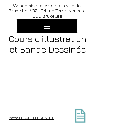
/Académie des Arts de la ville de
Bruxelles /
32 -34 rue Terre-Neuve /
1000 Bruxelles
Cours d'illustration
et Bande Dessinée
Programme des
/
cours de l'atelier
d'illustration et
bande dessinée
votre PROJET PERSONNEL