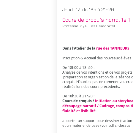
Jeudi 17 de 18h à 21h20
Cours de croquis narratifs 1
Professeur / Gilles Demoortel
Dans l'Atelier de la
rue des TANNEURS
Inscription & Accueil des nouveaux élèves
De 18h00 à 18h20 :
Analyse de vos intentions et de vos projets 
préparation et organisation de la séance 
croquis. N'oubliez pas de ramener vos cro
réalisés lors des cours précédents.
De 18h30 à 21h20 :
Cours de croquis /
initiation au storyboa
découpage narratif / Cadrage, composit
fluidité et lisibilité.
apporter un support pour dessiner (carton 
et un matériel de base (voir pdf ci-dessus