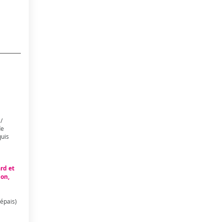
/
de
quis
rd et
ion,
épais)